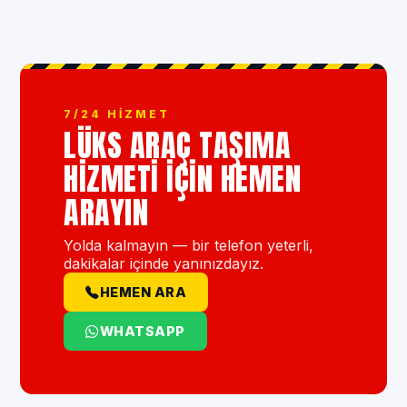
7/24 HIZMET
LÜKS ARAÇ TAŞIMA
HIZMETI IÇIN HEMEN
ARAYIN
Yolda kalmayın — bir telefon yeterli,
dakikalar içinde yanınızdayız.
HEMEN ARA
WHATSAPP