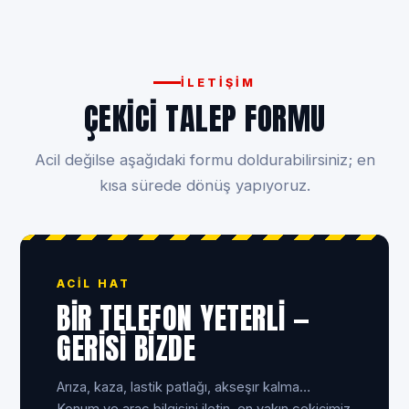
İLETIŞIM
ÇEKICI TALEP FORMU
Acil değilse aşağıdaki formu doldurabilirsiniz; en
kısa sürede dönüş yapıyoruz.
ACIL HAT
BIR TELEFON YETERLI —
GERISI BIZDE
Ar­ıza, kaza, lastik patlağı, akse­şır kalma…
Konum ve araç bilgisini iletin, en yakın çekicimiz