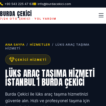
+90 543 225 47 63
info@burdacekici.com
BURDA ÇEKICI
7/24 OTO ÇEKICI · YOL YARDIM
ANA SAYFA
/
HIZMETLER
/
LÜKS ARAÇ TAŞIMA
HIZMETI
ÇEKICI HIZMETI
LÜKS ARAÇ TAŞIMA HIZMETI
İSTANBUL | BURDA ÇEKICI
Burda Çekici ile lüks araç taşıma hizmetinizi
güvenle alın. Hızlı ve profesyonel taşıma için