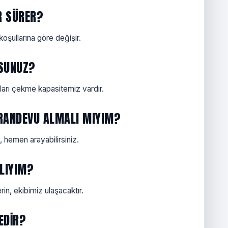
AR SÜRER?
oşullarına göre değişir.
RSUNUZ?
çları çekme kapasitemiz vardır.
N RANDEVU ALMALI MIYIM?
 hemen arayabilirsiniz.
LIYIM?
erin, ekibimiz ulaşacaktır.
NEDIR?