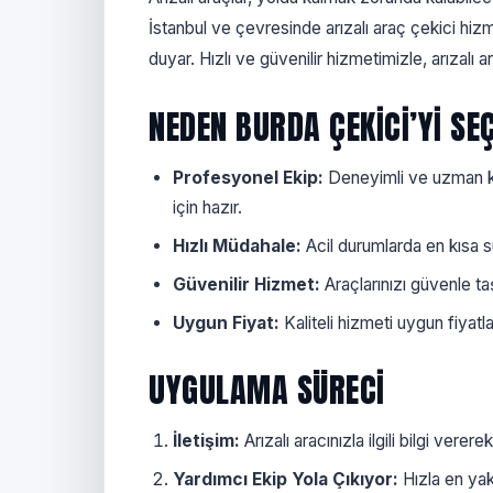
İstanbul ve çevresinde arızalı araç çekici hi
duyar. Hızlı ve güvenilir hizmetimizle, arızalı a
NEDEN BURDA ÇEKICI’YI SE
Profesyonel Ekip:
Deneyimli ve uzman k
için hazır.
Hızlı Müdahale:
Acil durumlarda en kısa s
Güvenilir Hizmet:
Araçlarınızı güvenle t
Uygun Fiyat:
Kaliteli hizmeti uygun fiyatl
UYGULAMA SÜRECI
İletişim:
Arızalı aracınızla ilgili bilgi vere
Yardımcı Ekip Yola Çıkıyor:
Hızla en yak