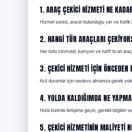
1. ARAÇ ÇEKICI HIZMETI NE KAD
Hizmet süresi, aracın bulunduğu yer ve trafik k
2. HANGI TÜR ARAÇLARI ÇEKIYO
Her türlü otomobil, kamyon ve hafif ticari ara
3. ÇEKICI HIZMETI IÇIN ÖNCEDE
Acil durumlar için randevu almanıza gerek yok,
4. YOLDA KALDIĞIMDA NE YAPMA
Hızla bizimle iletişime geçin, gerekli bilgileri v
5. ÇEKICI HIZMETININ MALIYETI 