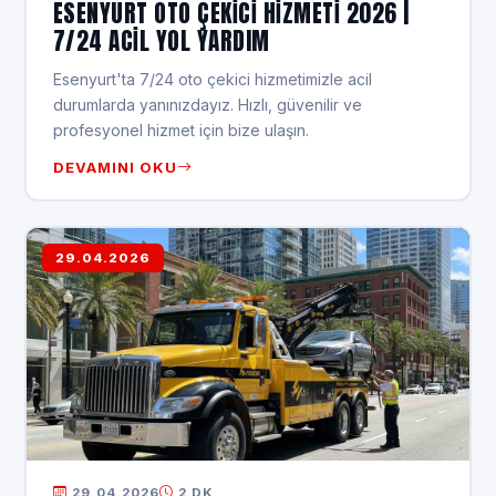
ESENYURT OTO ÇEKICI HIZMETI 2026 |
7/24 ACIL YOL YARDIM
Esenyurt'ta 7/24 oto çekici hizmetimizle acil
durumlarda yanınızdayız. Hızlı, güvenilir ve
profesyonel hizmet için bize ulaşın.
DEVAMINI OKU
29.04.2026
29.04.2026
2 DK