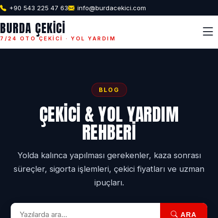
+90 543 225 47 63
info@burdacekici.com
BURDA ÇEKICI
7/24 OTO ÇEKICI · YOL YARDIM
BLOG
ÇEKICI & YOL YARDIM
REHBERI
Yolda kalınca yapılması gerekenler, kaza sonrası
süreçler, sigorta işlemleri, çekici fiyatları ve uzman
ipuçları.
ARA