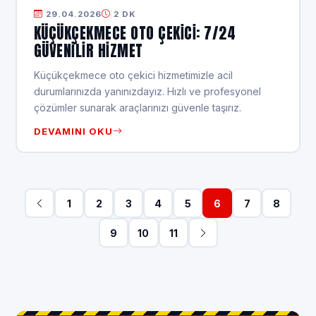
29.04.2026
2 DK
KÜÇÜKÇEKMECE OTO ÇEKICI: 7/24
GÜVENILIR HIZMET
Küçükçekmece oto çekici hizmetimizle acil
durumlarınızda yanınızdayız. Hızlı ve profesyonel
çözümler sunarak araçlarınızı güvenle taşırız.
DEVAMINI OKU
1
2
3
4
5
6
7
8
9
10
11