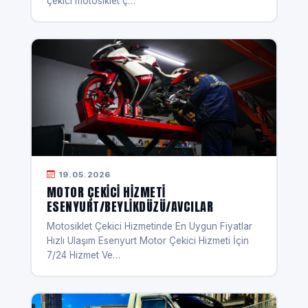
çekici motosiklet ç…
19.05.2026
MOTOR ÇEKICI HIZMETI
ESENYURT/BEYLIKDÜZÜ/AVCILAR
Motosiklet Çekici Hizmetinde En Uygun Fiyatlar
Hızlı Ulaşım Esenyurt Motor Çekici Hizmeti İçin
7/24 Hizmet Ve…