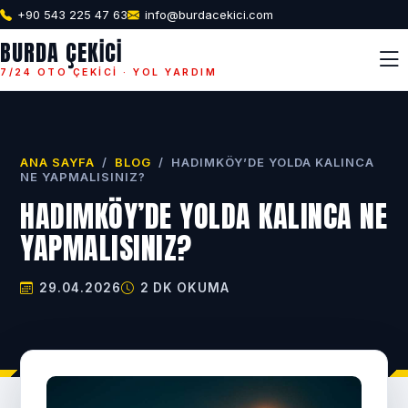
+90 543 225 47 63
info@burdacekici.com
BURDA ÇEKICI
7/24 OTO ÇEKICI · YOL YARDIM
ANA SAYFA
/
BLOG
/
HADIMKÖY’DE YOLDA KALINCA
NE YAPMALISINIZ?
HADIMKÖY’DE YOLDA KALINCA NE
YAPMALISINIZ?
29.04.2026
2 DK OKUMA