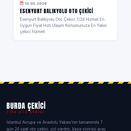
13.05.2026
ESENYURT BALIKYOLU OTO ÇEKICI
Esenyurt Balıkyolu Oto Çekici 7/24 Hizmet En
Uygun Fiyat Hızlı Ulaşım Konumunuza En Yakın
çekici hizmeti
BURDA ÇEKICI
7/24 OTO ÇEKICI
İstanbul Avrupa ve Anadolu Yakası'nın tamamında 7
gün 24 saat oto çekici, yol yardım, kaza sonrası araç