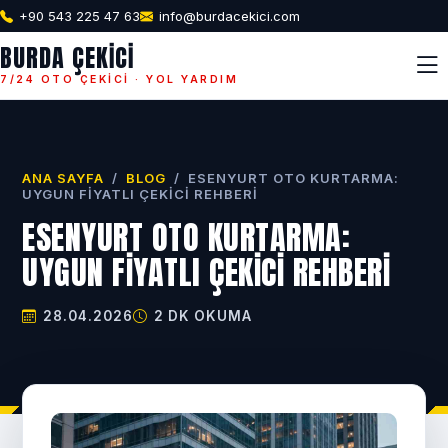
+90 543 225 47 63
info@burdacekici.com
BURDA ÇEKICI
7/24 OTO ÇEKICI · YOL YARDIM
ANA SAYFA
/
BLOG
/
ESENYURT OTO KURTARMA:
UYGUN FIYATLI ÇEKICI REHBERI
ESENYURT OTO KURTARMA:
UYGUN FIYATLI ÇEKICI REHBERI
28.04.2026
2 DK OKUMA