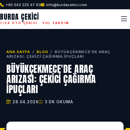
+90 543 225 47 63
info@burdacekici.com
BURDA ÇEKICI
7/24 OTO ÇEKICI · YOL YARDIM
ANA SAYFA
/
BLOG
/
BÜYÜKÇEKMECE'DE ARAÇ
ARIZASI: ÇEKICI ÇAĞIRMA İPUÇLARI
BÜYÜKÇEKMECE'DE ARAÇ
ARIZASI: ÇEKICI ÇAĞIRMA
İPUÇLARI
28.04.2026
3 DK OKUMA