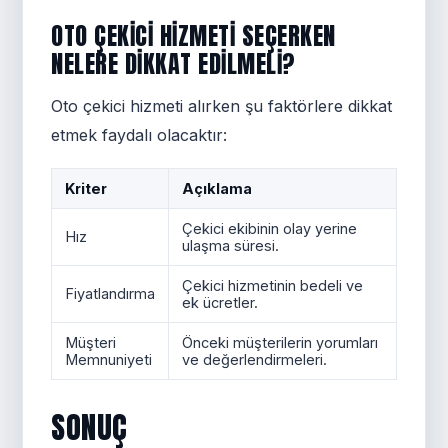
OTO ÇEKICI HIZMETI SEÇERKEN
NELERE DIKKAT EDILMELI?
Oto çekici hizmeti alırken şu faktörlere dikkat
etmek faydalı olacaktır:
Kriter
Açıklama
Çekici ekibinin olay yerine
Hız
ulaşma süresi.
Çekici hizmetinin bedeli ve
Fiyatlandırma
ek ücretler.
Müşteri
Önceki müşterilerin yorumları
Memnuniyeti
ve değerlendirmeleri.
SONUÇ