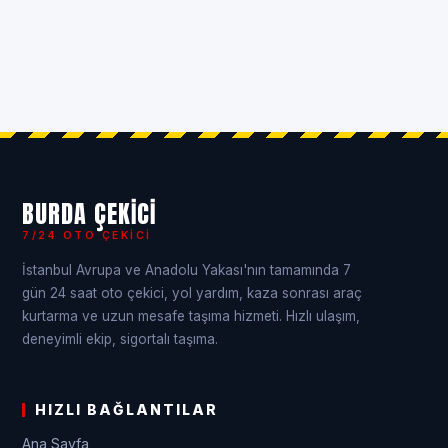
BURDA ÇEKICI
7/24 OTO ÇEKICI
İstanbul Avrupa ve Anadolu Yakası'nın tamamında 7
gün 24 saat oto çekici, yol yardım, kaza sonrası araç
kurtarma ve uzun mesafe taşıma hizmeti. Hızlı ulaşım,
deneyimli ekip, sigortalı taşıma.
HIZLI BAĞLANTILAR
Ana Sayfa