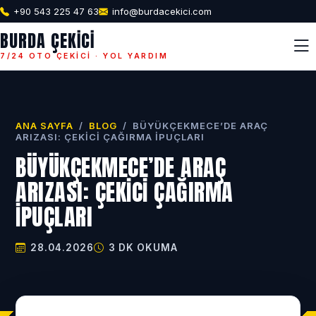
+90 543 225 47 63
info@burdacekici.com
BURDA ÇEKICI
7/24 OTO ÇEKICI · YOL YARDIM
ANA SAYFA
/
BLOG
/
BÜYÜKÇEKMECE’DE ARAÇ
ARIZASI: ÇEKICI ÇAĞIRMA İPUÇLARI
BÜYÜKÇEKMECE’DE ARAÇ
ARIZASI: ÇEKICI ÇAĞIRMA
İPUÇLARI
28.04.2026
3 DK OKUMA