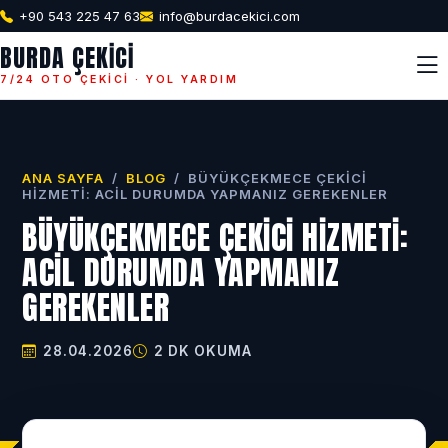
+90 543 225 47 63
info@burdacekici.com
BURDA ÇEKICI
7/24 OTO ÇEKICI · YOL YARDIM
ANA SAYFA
/
BLOG
/
BÜYÜKÇEKMECE ÇEKICI
HIZMETI: ACIL DURUMDA YAPMANIZ GEREKENLER
BÜYÜKÇEKMECE ÇEKICI HIZMETI:
ACIL DURUMDA YAPMANIZ
GEREKENLER
28.04.2026
2 DK OKUMA