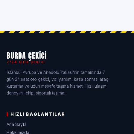
BURDA ÇEKICI
7/24 OTO ÇEKICI
İstanbul Avrupa ve Anadolu Yakası'nın tamamında 7
gün 24 saat oto çekici, yol yardım, kaza sonrası araç
kurtarma ve uzun mesafe taşıma hizmeti. Hızlı ulaşım,
deneyimli ekip, sigortalı taşıma.
HIZLI BAĞLANTILAR
Ana Sayfa
Hakkımızda