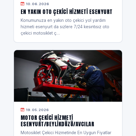
10.06.2026
EN YAKIN OTO ÇEKICI HIZMETI ESENYURT
Konumunuza en yakın oto çekici yol yardım
hizmeti esenyurt da sızlere 7/24 kesıntısız oto
çekici motosiklet ç…
19.05.2026
MOTOR ÇEKICI HIZMETI
ESENYURT/BEYLIKDÜZÜ/AVCILAR
Motosiklet Çekici Hizmetinde En Uygun Fiyatlar