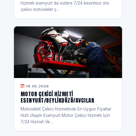
hizmeti esenyurt da sızlere 7/24 kesıntısız oto
çekici motosiklet ç…
19.05.2026
MOTOR ÇEKICI HIZMETI
ESENYURT/BEYLIKDÜZÜ/AVCILAR
Motosiklet Çekici Hizmetinde En Uygun Fiyatlar
Hızlı Ulaşım Esenyurt Motor Çekici Hizmeti İçin
7/24 Hizmet Ve…