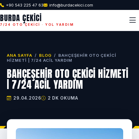
+90 543 225 47 63
info@burdacekici.com
BURDA ÇEKICI
7/24 OTO ÇEKICI · YOL YARDIM
ANA SAYFA
/
BLOG
/
BAHÇEŞEHIR OTO ÇEKICI
HIZMETI | 7/24 ACIL YARDIM
BAHÇEŞEHIR OTO ÇEKICI HIZMETI
| 7/24 ACIL YARDIM
29.04.2026
2 DK OKUMA