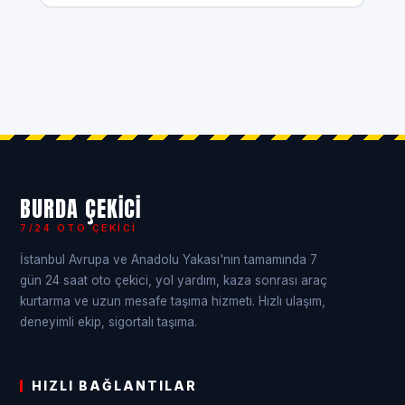
BURDA ÇEKICI
7/24 OTO ÇEKICI
İstanbul Avrupa ve Anadolu Yakası'nın tamamında 7
gün 24 saat oto çekici, yol yardım, kaza sonrası araç
kurtarma ve uzun mesafe taşıma hizmeti. Hızlı ulaşım,
deneyimli ekip, sigortalı taşıma.
HIZLI BAĞLANTILAR