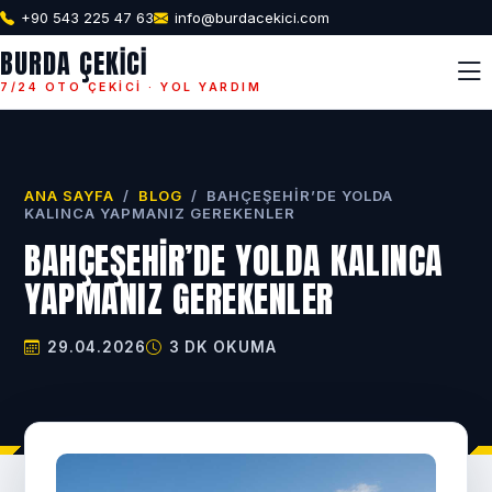
+90 543 225 47 63
info@burdacekici.com
BURDA ÇEKICI
7/24 OTO ÇEKICI · YOL YARDIM
ANA SAYFA
/
BLOG
/
BAHÇEŞEHIR’DE YOLDA
KALINCA YAPMANIZ GEREKENLER
BAHÇEŞEHIR’DE YOLDA KALINCA
YAPMANIZ GEREKENLER
29.04.2026
3 DK OKUMA