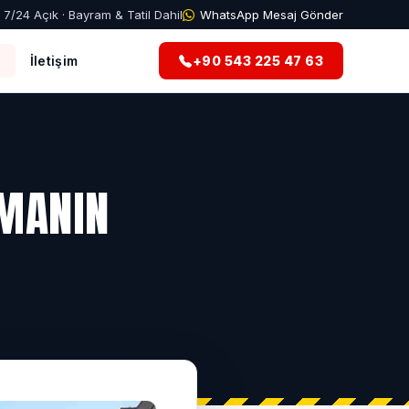
7/24 Açık · Bayram & Tatil Dahil
WhatsApp Mesaj Gönder
g
İletişim
+90 543 225 47 63
LMANIN