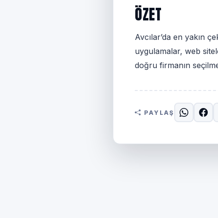
ÖZET
Avcılar’da en yakın çek
uygulamalar, web sitele
doğru firmanın seçilm
PAYLAŞ