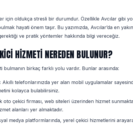
r için oldukça stresli bir durumdur. Özellikle Avcılar gibi y
 bulmak hayati önem taşır. Bu yazımızda, Avcılar’da en yakın
gerektiği ve pratik yöntemler hakkında bilgi vereceğiz.
KICI HIZMETI NEREDEN BULUNUR?
ti bulmanın birkaç farklı yolu vardır. Bunlar arasında:
:
Akıllı telefonlarınızda yer alan mobil uygulamalar sayes
etini kolayca bulabilirsiniz.
 oto çekici firması, web siteleri üzerinden hizmet sunmaktad
 hizmet alanları yer almaktadır.
al medya platformlarında, yerel çekici hizmetlerini arayarak