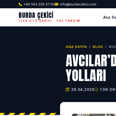
+90 543 225 47 63
info@burdacekici.com
BURDA ÇEKICI
Ana S
7/24 OTO ÇEKICI · YOL YARDIM
ANA SAYFA
/
BLOG
/
AVC
AVCILAR’
YOLLARI
28.04.2026
1 DK O