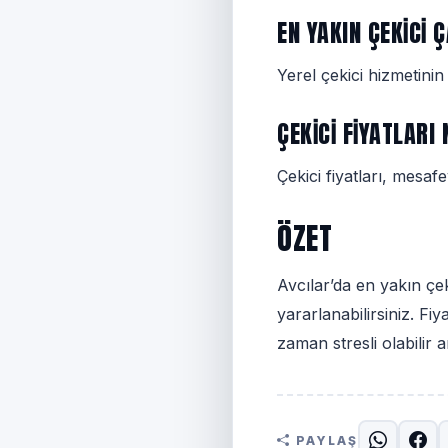
EN YAKIN ÇEKICI 
Yerel çekici hizmetini
ÇEKICI FIYATLARI
Çekici fiyatları, mesaf
ÖZET
Avcılar’da en yakın çe
yararlanabilirsiniz. Fi
zaman stresli olabilir 
PAYLAŞ