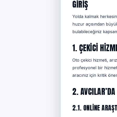
GIRIŞ
Yolda kalmak herkesin 
huzur açısından büyük 
bulabileceğiniz kapsam
1. ÇEKICI HIZM
Oto çekici hizmeti, ar
profesyonel bir hizmet
aracınız için kritik öne
2. AVCILAR’DA
2.1. ONLINE ARA