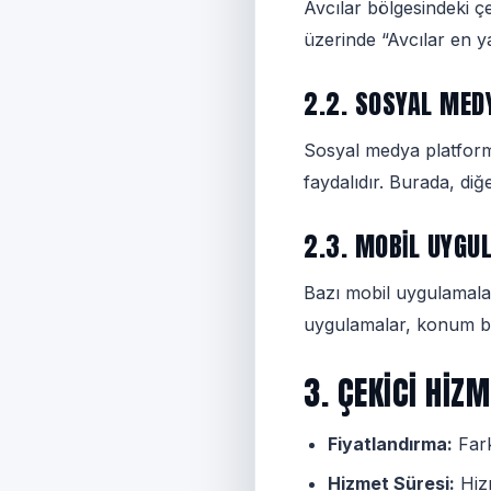
Avcılar bölgesindeki çek
üzerinde “Avcılar en y
2.2. SOSYAL MED
Sosyal medya platformla
faydalıdır. Burada, diğe
2.3. MOBIL UYG
Bazı mobil uygulamalar
uygulamalar, konum bil
3. ÇEKICI HIZ
Fiyatlandırma:
Farkl
Hizmet Süresi:
Hizm