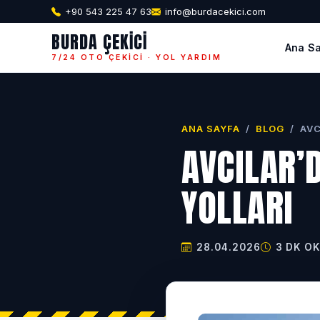
+90 543 225 47 63
info@burdacekici.com
BURDA ÇEKICI
Ana S
7/24 OTO ÇEKICI · YOL YARDIM
ANA SAYFA
/
BLOG
/
AVC
AVCILAR’
YOLLARI
28.04.2026
3 DK O