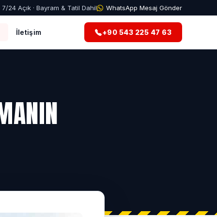
7/24 Açık · Bayram & Tatil Dahil
WhatsApp Mesaj Gönder
g
İletişim
+90 543 225 47 63
LMANIN