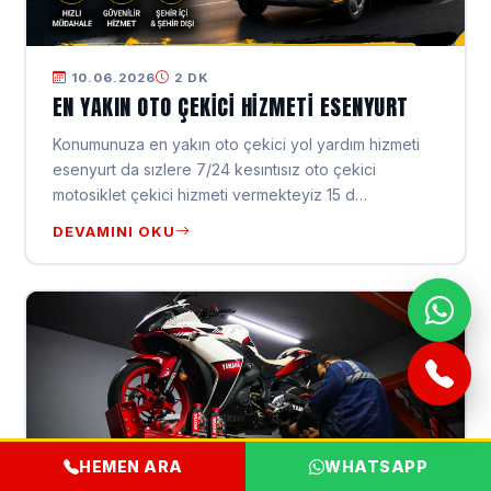
10.06.2026
2 DK
EN YAKIN OTO ÇEKICI HIZMETI ESENYURT
Konumunuza en yakın oto çekici yol yardım hizmeti
esenyurt da sızlere 7/24 kesıntısız oto çekici
motosiklet çekici hizmeti vermekteyiz 15 d…
DEVAMINI OKU
HEMEN ARA
WHATSAPP