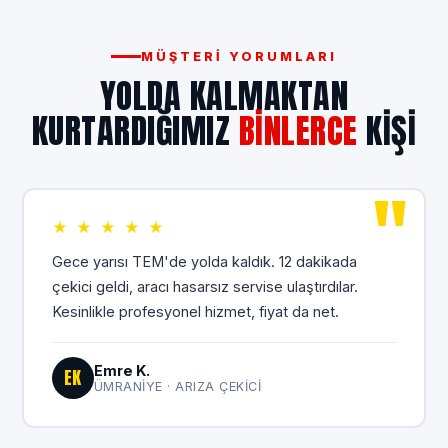
MÜŞTERI YORUMLARI
YOLDA KALMAKTAN
KURTARDIĞIMIZ
BINLERCE
KIŞI
★ ★ ★ ★ ★
Gece yarısı TEM'de yolda kaldık. 12 dakikada
çekici geldi, aracı hasarsız servise ulaştırdılar.
Kesinlikle profesyonel hizmet, fiyat da net.
Emre K.
EK
ÜMRANIYE · ARIZA ÇEKICI