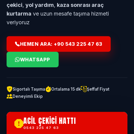
çekici
,
yol yardım
,
kaza sonrası araç
kurtarma
ve uzun mesafe taşıma hizmeti
veriyoruz
HEMEN ARA
: +90 543 225 47 63
WHATSAPP
Sigortalı Taşıma
Ortalama 15 dk
Şeffaf Fiyat
Deneyimli Ekip
ACIL ÇEKICI HATTI
0543 225 47 63