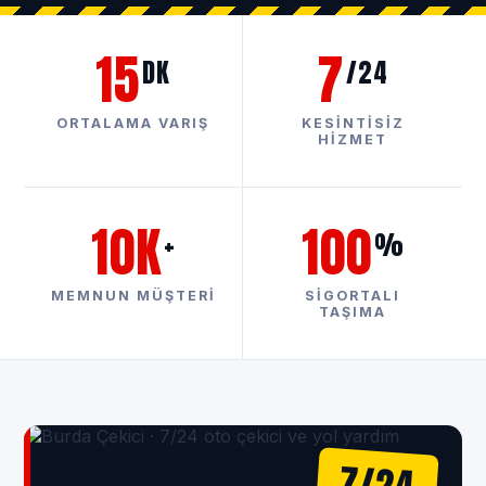
15
7
DK
/24
ORTALAMA VARIŞ
KESINTISIZ
HIZMET
10K
100
+
%
MEMNUN MÜŞTERI
SIGORTALI
TAŞIMA
7/24