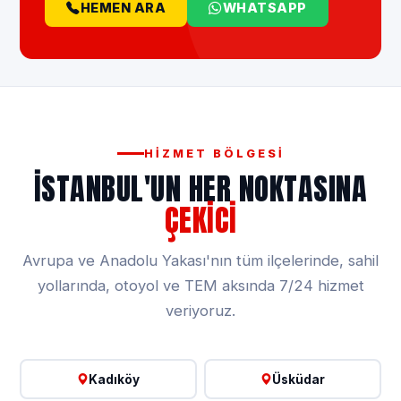
HEMEN ARA
WHATSAPP
HIZMET BÖLGESI
İSTANBUL'UN HER NOKTASINA
ÇEKICI
Avrupa ve Anadolu Yakası'nın tüm ilçelerinde, sahil
yollarında, otoyol ve TEM aksında 7/24 hizmet
veriyoruz.
Kadıköy
Üsküdar