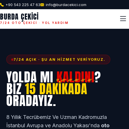
+90 543 225 47 63
info@burdacekici.com
BURDA ÇEKICI
7/24 OTO ÇEKICI · YOL YARDIM
7/24 AÇIK · ŞU AN HIZMET VERIYORUZ.
YOLDA MI
KALDINI
?
BIZ
15 DAKIKADA
ORADAYIZ.
8 Yıllık Tecrübemiz Ve Uzman Kadromuzla
İstanbul Avrupa ve Anadolu Yakası'nda
oto