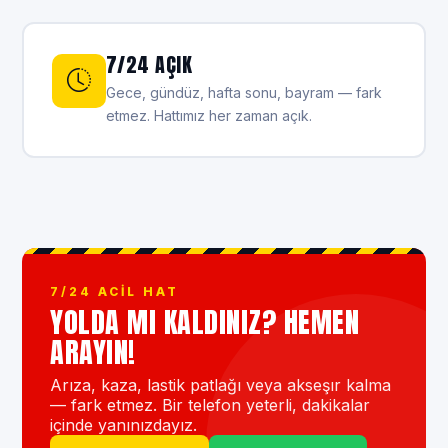
7/24 AÇIK
Gece, gündüz, hafta sonu, bayram — fark
etmez. Hattımız her zaman açık.
7/24 ACIL HAT
YOLDA MI KALDINIZ? HEMEN
ARAYIN!
Arıza, kaza, lastik patlağı veya akseşır kalma
— fark etmez. Bir telefon yeterli, dakikalar
içinde yanınızdayız.