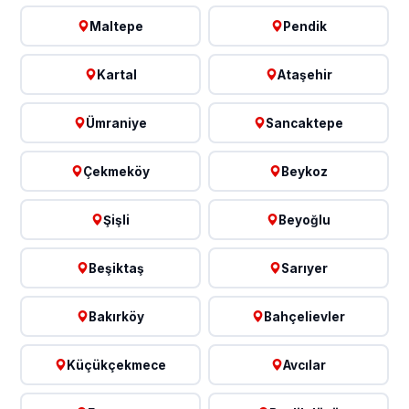
Maltepe
Pendik
Kartal
Ataşehir
Ümraniye
Sancaktepe
Çekmeköy
Beykoz
Şişli
Beyoğlu
Beşiktaş
Sarıyer
Bakırköy
Bahçelievler
Küçükçekmece
Avcılar