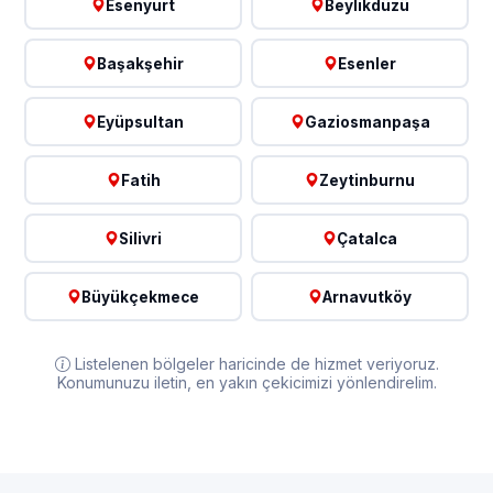
Esenyurt
Beylikdüzü
Başakşehir
Esenler
Eyüpsultan
Gaziosmanpaşa
Fatih
Zeytinburnu
Silivri
Çatalca
Büyükçekmece
Arnavutköy
Listelenen bölgeler haricinde de hizmet veriyoruz.
Konumunuzu iletin, en yakın çekicimizi yönlendirelim.