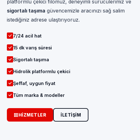
platformlu çekici filomuz, deneyimli sürücülerimiz ve
sigortalı taşıma
güvencemizle aracınızı sağ salim
istediğiniz adrese ulaştırıyoruz.
7/24 acil hat
15 dk varış süresi
Sigortalı taşıma
Hidrolik platformlu çekici
Şeffaf, uygun fiyat
Tüm marka & modeller
HIZMETLER
İLETIŞIM